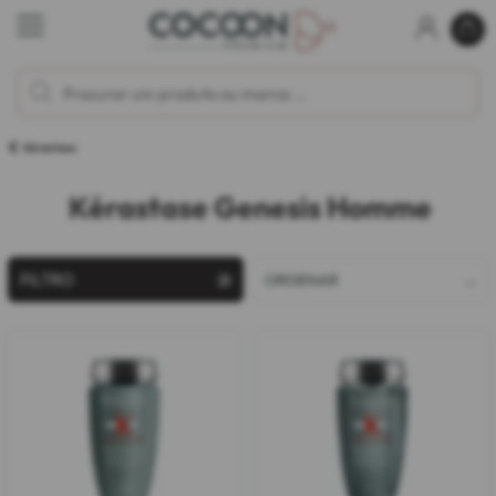
Kérastase
Kérastase Genesis Homme
FILTRO
ORDENAR