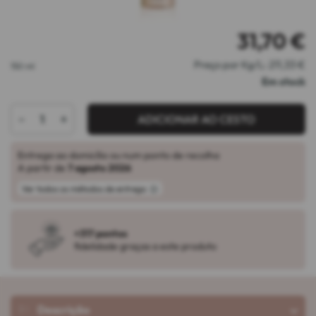
31,70
€
Preço por Kg/L: 211,33 €
150 ml
Em stock
-
+
ADICIONAR AO CESTO
Entrega ao domicílio ou num ponto de recolha
A partir de
7 agosto 2026
Ver todos os métodos de entrega
+317 pontos
fidelidade graças a este produto
Descrição