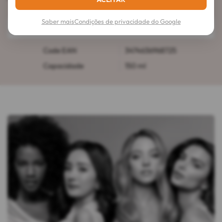
Saber mais
Condições de privacidade do Google
Detalhes
Code EAN
3474636968725
Capacidade
150 ml