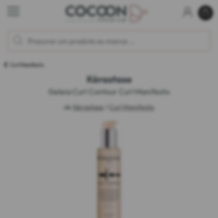
Curl Manifesto
Kérastase
Geleia Curl Contour Curl Manifesto
de
Kérastase
/
Curl Manifesto