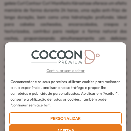
geleia Curl Contour Curl Manifesto Kérastase oferece um efeito
memória de forma durante 24 horas, uma ação anti-frizz de
longa duração, bem como uma hidratação profunda. Ideal
para cabelos cacheados, encaracolados, crespos e
texturizados, contribui para realçar a forma natural dos
cachos, proporcionando simultaneamente um delicioso
perfume floral.
A Gelée Curl Contour Curl Manifesto Kérastase é um item
essencial para realçar a beleza dos cabelos cacheados,
Continuar sem aceitar
encaracolados e crespos. A sua fórmula enriquecida com mel
de manuka e ceramidas torna-a uma aliada de eleição para
Cocooncenter e os seus parceiros utilizam cookies para melhorar
cachos perfeitamente definidos, hidratados e visivelmente
a sua experiência, analisar o nosso tráfego e propor-lhe
conteúdos e publicidade personalizados. Ao clicar em "Aceitar",
mais bonitos. Oferecendo proteção contra a humidade
consente a utilização de todos os cookies. Também pode
durante 24 horas, preserva a forma dos cachos ao mesmo
"continuar sem aceitar".
tempo que proporciona uma fragrância envolvente de
Frangipane e Almíscar Branco. Graças aos seus benefícios
PERSONALIZAR
únicos e ao seu conteúdo de 150ml, esta geleia Curl Manifesto é
um verdadeiro trunfo para uma rotina capilar completa.
ACEITAR