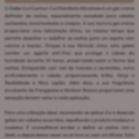
O Gelée Curl Contour Curl Manifesto Kérastase é um gel-creme
definidor de cachos, especialmente concebido para cabelos
cacheados, encaracolados e crespos. A sua textura gel-creme
proporciona uma hidratação ótima, ao mesmo tempo que
permite desenhar e redefinir os cachos para um aspeto com
volume e maciez. Graças à sua fórmula única, esta geleia
contém um agente anti-frizz que protege o cabelo da
humidade durante 24 horas, preservando assim a forma dos
cachos. Enriquecida com mel de manuka e ceramidas, nutre
profundamente o cabelo, proporcionando brilho, força e
flexibilidade à fibra capilar. Além disso, a sua fragrância
envolvente de Frangipane e Almíscar Branco proporciona uma
sensação de bem-estar a cada aplicação.
Para uma utilização ideal, recomenda-se aplicar 2 a 4 doses da
geleia em cabelos escorridos, espalhando o produto madeixa a
madeixa. É aconselhável enrolar e definir os cachos com o
dedo, e depois deixar secar ao ar livre ou usar um difusor. Esta