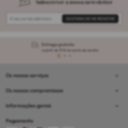
Subscrever a nossa newsletter
Entrega gratuita
a partir de 79 € em ponto de recolha
1
2
3
Os nossos serviços
Os nossos compromissos
Informações gerais
Pagamento