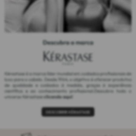
Descubra a marca
Kérastase é a marca líder mundial em cuidados profissionais de
luxo para o cabelo. Desde 1964, o objetivo é oferecer produtos
de qualidade e cuidados à medida, graças à experiência
científica e ao conhecimento profissional.Descubra todo o
universo Kérastase
clicando aqui
!
DESCOBRIR KÉRASTASE