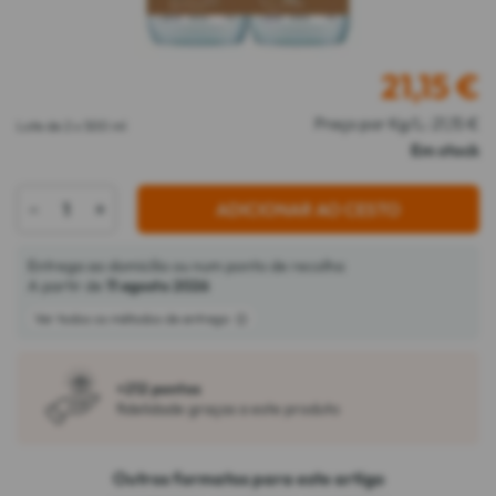
21,15
€
Preço por Kg/L: 21,15 €
Lote de 2 x 500 ml
Em stock
-
+
ADICIONAR AO CESTO
Entrega ao domicílio ou num ponto de recolha
A partir de
11 agosto 2026
Ver todos os métodos de entrega
+212 pontos
fidelidade graças a este produto
Outros formatos para este artigo