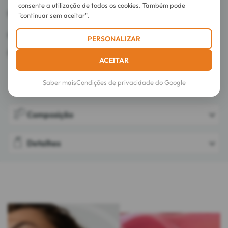
consente a utilização de todos os cookies. Também pode
Resultado: a pele fica limpa e purificada.
"continuar sem aceitar".
pH fisiológico. Não comedogénico.
PERSONALIZAR
Fabricado em França.
ACEITAR
Saber mais
Condições de privacidade do Google
Modo de utilização
Composição
Detalhes