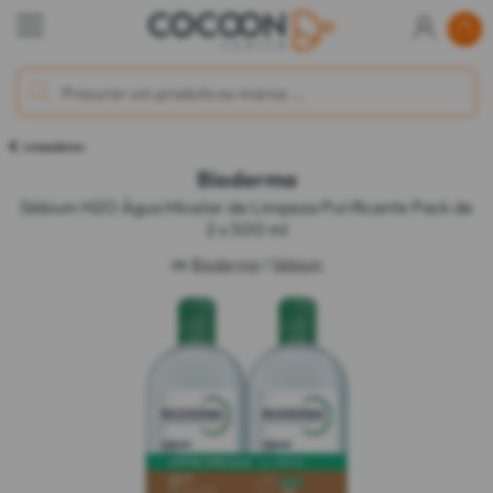
Limpadores
Bioderma
Sébium H2O Água Micelar de Limpeza Purificante Pack de
2 x 500 ml
de
Bioderma
/
Sébium