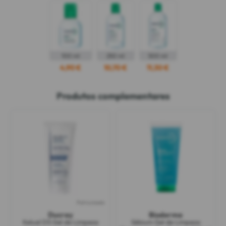
100 ml
250 ml
500 ml
4,90 €
10,70 €
11,30 €
Produtos complementares
Patrocinado
Ducray
Bioderma
Kelual DS Gel de Limpeza
Sébium Gel de Limpeza