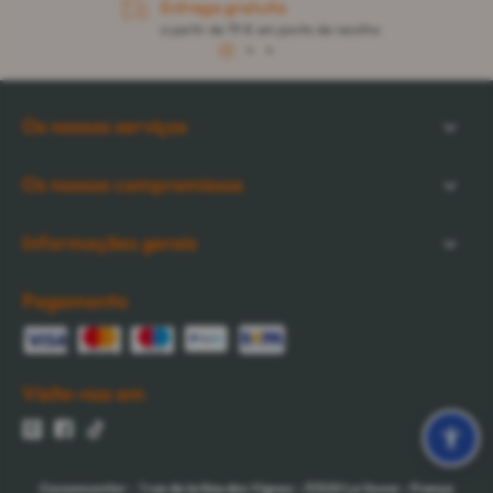
Entrega gratuita
a partir de 79 € em ponto de recolha
1
2
3
Os nossos serviços
Os nossos compromissos
Informações gerais
Pagamento
Visite-nos em
Cocooncenter
-
1 rue de la Nau des Vignes
-
51520
La Veuve
-
França