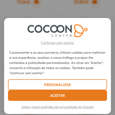
17,16 €
31,95 €
Continuar sem aceitar
Cocooncenter e os seus parceiros utilizam cookies para melhorar
a sua experiência, analisar o nosso tráfego e propor-lhe
conteúdos e publicidade personalizados. Ao clicar em "Aceitar",
Ducray
Ducray
consente a utilização de todos os cookies. Também pode
Melascreen Contorno dos Olhos
Melascreen Sérum Antimanchas
Anti-Manchas 15 ml
Luminosidade 40 ml
"continuar sem aceitar".
19,40 €
29,70 €
PERSONALIZAR
ACEITAR
Saber mais
Condições de privacidade do Google