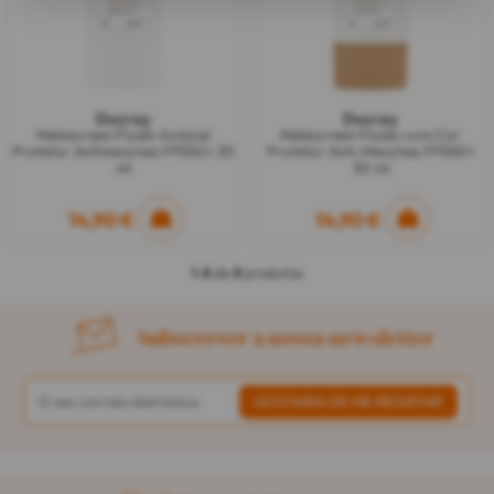
Ducray
Ducray
Melascreen Fluido Invisível
Melascreen Fluido com Cor
Protetor Antimanchas FPS50+ 30
Protetor Anti-Manchas FPS50+
ml
30 ml
14,90 €
14,90 €
1-8
de
8
produtos
Subscrever a nossa newsletter