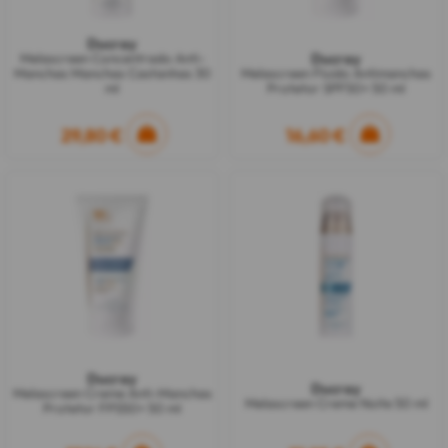
Ducray
Ducray
Melascreen Concentrado Anti-
Manchas Manchas Castanhas 30
Melascreen Fluido Antimanchas
ml
Protetor SPF50+ 50 ml
29,80 €
16,60 €
Ducray
Ducray
Melascreen Creme Anti-Manchas
Melascreen Creme Noite 50 ml
Protetor FPS50+ 50 ml