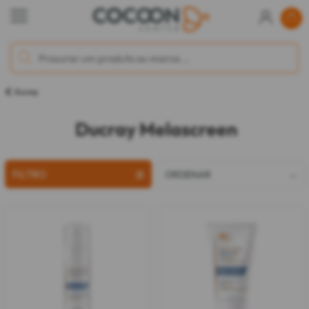
Ducray
Ducray Melascreen
FILTRO
ORDENAR