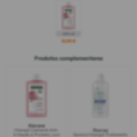
400 ml
10,90 €
Produtos complementares
Klorane
Ducray
Champô Calmante Anti-
Irritação & Protetor com
Sensinol Champô Tratamento