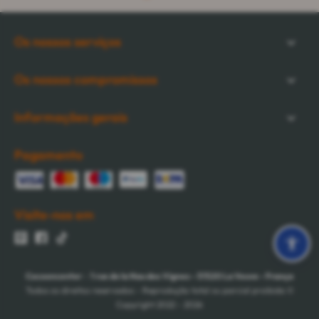
Os nossos serviços
Os nossos compromissos
Informações gerais
Pagamento
Visite-nos em
Cocooncenter
-
1 rue de la Nau des Vignes
-
51520
La Veuve
-
França
Todos os direitos reservados - Reprodução total ou parcial proibida ©
Copyright 2022 - 2026