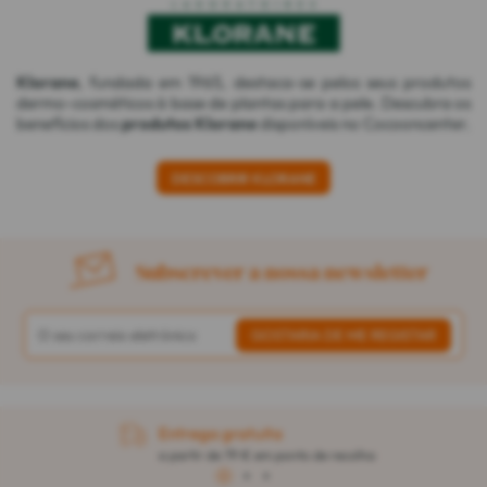
Klorane
, fundada em 1965, destaca-se pelos seus produtos
dermo-cosméticos à base de plantas para a pele. Descubra os
benefícios dos
produtos Klorane
disponíveis no Cocooncenter.
DESCOBRIR KLORANE
Subscrever a nossa newsletter
Entrega gratuita
a partir de 79 € em ponto de recolha
1
2
3