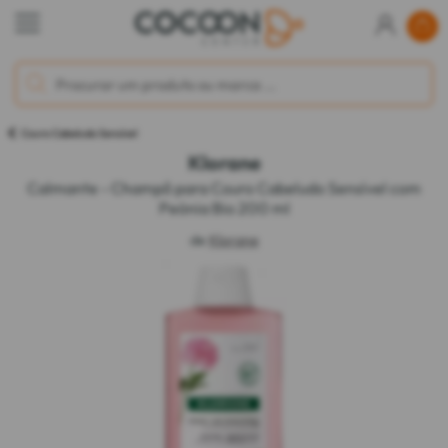
Couro Cabeludo Sensível
Klorane
Calmante - Champô para Couro Cabeludo Sensível com
Peónia Bio 200 ml
de
Klorane