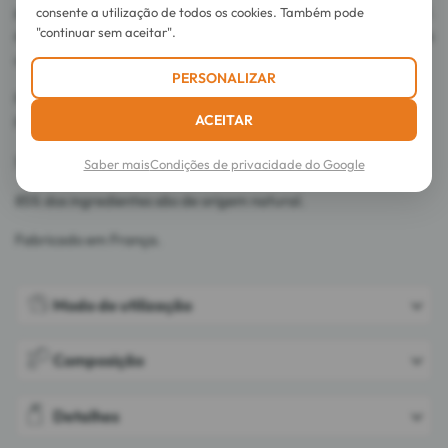
pelas suas virtudes calmantes. A espécie Paeonia lactiflora Pall.
consente a utilização de todos os cookies. Também pode
"continuar sem aceitar".
é selecionada pelo seu teor em Peoniflorina com propriedades
calmantes e anti-irritantes.
PERSONALIZAR
Fórmula biodegradável.
ACEITAR
Frasco reciclado e reciclável a 100%.
Sem silicone, sem óleo mineral nem tensoativos sulfatados.
Saber mais
Condições de privacidade do Google
85% dos ingredientes são de origem natural.
Fabricado em França.
Modo de utilização
Composição
Detalhes