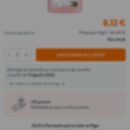
8,12
€
Preço por Kg/L: 40,60 €
Garrafa de 200 ml
Em stock
-
+
ADICIONAR AO CESTO
Entrega ao domicílio ou num ponto de recolha
A partir de
11 agosto 2026
Ver todos os métodos de entrega
+81 pontos
fidelidade graças a este produto
Outro formato para este artigo